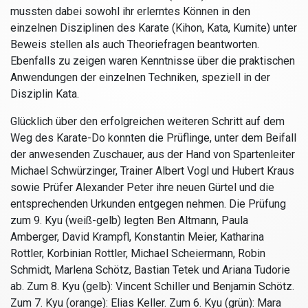
mussten dabei sowohl ihr erlerntes Können in den
einzelnen Disziplinen des Karate (Kihon, Kata, Kumite) unter
Beweis stellen als auch Theoriefragen beantworten.
Ebenfalls zu zeigen waren Kenntnisse über die praktischen
Anwendungen der einzelnen Techniken, speziell in der
Disziplin Kata.
Glücklich über den erfolgreichen weiteren Schritt auf dem
Weg des Karate-Do konnten die Prüflinge, unter dem Beifall
der anwesenden Zuschauer, aus der Hand von Spartenleiter
Michael Schwürzinger, Trainer Albert Vogl und Hubert Kraus
sowie Prüfer Alexander Peter ihre neuen Gürtel und die
entsprechenden Urkunden entgegen nehmen. Die Prüfung
zum 9. Kyu (weiß-gelb) legten Ben Altmann, Paula
Amberger, David Krampfl, Konstantin Meier, Katharina
Rottler, Korbinian Rottler, Michael Scheiermann, Robin
Schmidt, Marlena Schötz, Bastian Tetek und Ariana Tudorie
ab. Zum 8. Kyu (gelb): Vincent Schiller und Benjamin Schötz.
Zum 7. Kyu (orange): Elias Keller. Zum 6. Kyu (grün): Mara