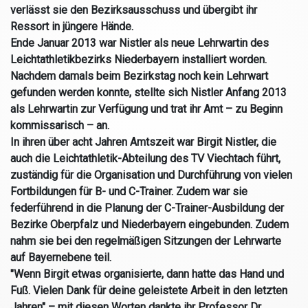
verlässt sie den Bezirksausschuss und übergibt ihr
Ressort in jüngere Hände.
Ende Januar 2013 war Nistler als neue Lehrwartin des
Leichtathletikbezirks Niederbayern installiert worden.
Nachdem damals beim Bezirkstag noch kein Lehrwart
gefunden werden konnte, stellte sich Nistler Anfang 2013
als Lehrwartin zur Verfügung und trat ihr Amt – zu Beginn
kommissarisch – an.
In ihren über acht Jahren Amtszeit war Birgit Nistler, die
auch die Leichtathletik-Abteilung des TV Viechtach führt,
zuständig für die Organisation und Durchführung von vielen
Fortbildungen für B- und C-Trainer. Zudem war sie
federführend in die Planung der C-Trainer-Ausbildung der
Bezirke Oberpfalz und Niederbayern eingebunden. Zudem
nahm sie bei den regelmäßigen Sitzungen der Lehrwarte
auf Bayernebene teil.
"Wenn Birgit etwas organisierte, dann hatte das Hand und
Fuß. Vielen Dank für deine geleistete Arbeit in den letzten
Jahren" – mit diesen Worten dankte ihr Professor Dr.