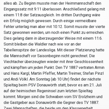
alles ab. Zu Beginn musste man der Heimmannschaft den
Eingangssatz mit 9:11 überlassen. Anschließend gelang mit
einem 11:8 der Satzausgleich. Im dritten Durchgang wäre
ein Erfolg möglich gewesen. Durch einige vermeidbare
Fehler unterlag man aber mit 10:12. Somit musste der vierte
Satz gewonnen werden, um noch einen Punkt zu errreichen.
Dies gelang dann in überzeugender Weise mit einem 11:6.
Somit bleiben die Waldler nach wie vor an der
Tabellenspitze der Landesliga. Mit dieser Platzierung hatte
die Mannschaft vor Saisonbeginn nicht gerechnet. Die
Viechtacher überzeugten wieder mit ihrer Geschlossenheit
und kämpften um jeden Punkt. Den TV 1887 vertraten Armin
und Hans Kargl, Martin Pfeffer, Martin Treimer, Stefan Pinzl
und Andi Völkl. Am Sonntag (ab 10 Uhr) findet der nächste
Spieltag beim PSV Donauwörth statt, bevor es am 21. Juli
auf der heimischen Regeninsel zum letzten Spieltag
kommt. Morgen sind die Schwaben vom SV Erolzheim und
die Gastgeber aus Donauwörth die Gegner des TV 1887.
Zwei Mannschaften, die beide um den Klassenerhalt