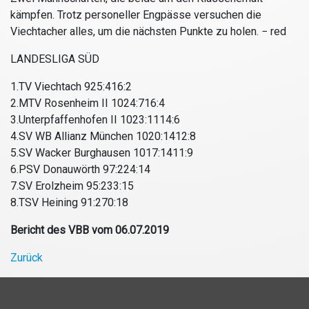
kämpfen. Trotz personeller Engpässe versuchen die
Viechtacher alles, um die nächsten Punkte zu holen.
− red
LANDESLIGA SÜD
1.TV Viechtach 925:416:2
2.MTV Rosenheim II 1024:716:4
3.Unterpfaffenhofen II 1023:1114:6
4.SV WB Allianz München 1020:1412:8
5.SV Wacker Burghausen 1017:1411:9
6.PSV Donauwörth 97:224:14
7.SV Erolzheim 95:233:15
8.TSV Heining 91:270:18
Bericht des VBB vom 06.07.2019
Zurück