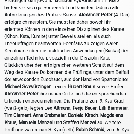
Prüfungen zum jeweils nächsten Kyu-Grad am 31. März
hatten sie sich gut vorbereitet und konnten dadurch alle
Anforderungen des Prüfers Sensei
Alexander Peter
(4. Dan)
erfolgreich meistern. Sie mussten dabei sowohl ihr
erlerntes Können in den einzelnen Disziplinen des Karate
(Kihon, Kata, Kumite) unter Beweis stellen, als auch
Theoriefragen beantworten. Ebenfalls zu zeigen waren
Kenntnisse über die praktischen Anwendungen (Bunkai) der
einzelnen Techniken, speziell in der Disziplin Kata.
Glücklich über den erfolgreichen weiteren Schritt auf dem
Weg des Karate-Do konnten die Prüflinge, unter dem Beifall
der anwesenden Zuschauer, aus der Hand von Spartenleiter
Michael Schwürzinger
, Trainer
Hubert Kraus
sowie Prüfer
Alexander Peter
ihre neuen Gürtel und die entsprechenden
Urkunden entgegennehmen. Die Prüfung zum 9. Kyu-Grad
(weiß-gelb) legten
Leo Altmann
,
Fenja Bauer
,
Lilli Biermeier
,
Tim Clement
,
Anna Grabmeier
,
Daniela Kirsch
,
Magdalena
Kraus
,
Manuela Menzel
und
Steffen Menzel
ab. Weitere
Prüflinge waren zum 8. Kyu (gelb)
Robin Schmid
, zum 6. Kyu