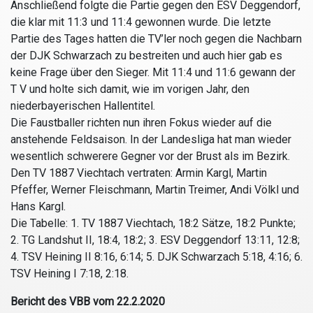
Anschließend folgte die Partie gegen den ESV Deggendorf,
die klar mit 11:3 und 11:4 gewonnen wurde. Die letzte
Partie des Tages hatten die TV’ler noch gegen die Nachbarn
der DJK Schwarzach zu bestreiten und auch hier gab es
keine Frage über den Sieger. Mit 11:4 und 11:6 gewann der
T V und holte sich damit, wie im vorigen Jahr, den
niederbayerischen Hallentitel.
Die Faustballer richten nun ihren Fokus wieder auf die
anstehende Feldsaison. In der Landesliga hat man wieder
wesentlich schwerere Gegner vor der Brust als im Bezirk.
Den TV 1887 Viechtach vertraten: Armin Kargl, Martin
Pfeffer, Werner Fleischmann, Martin Treimer, Andi Völkl und
Hans Kargl.
Die Tabelle:
1. TV 1887 Viechtach, 18:2 Sätze, 18:2 Punkte;
2. TG Landshut II, 18:4, 18:2; 3. ESV Deggendorf 13:11, 12:8;
4. TSV Heining II 8:16, 6:14; 5. DJK Schwarzach 5:18, 4:16; 6.
TSV Heining I 7:18, 2:18.
Bericht des VBB vom 22.2.2020