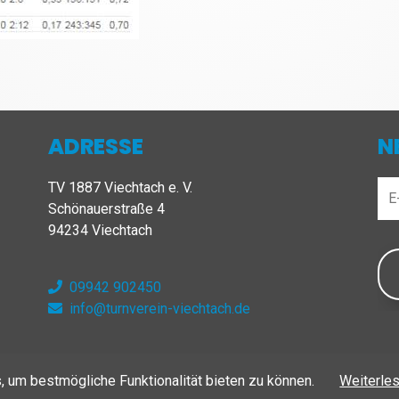
ADRESSE
N
TV 1887 Viechtach e. V.
Schönauerstraße 4
94234 Viechtach
09942 902450
info@turnverein-viechtach.de
rbehalten
 um bestmögliche Funktionalität bieten zu können.
Weiterle